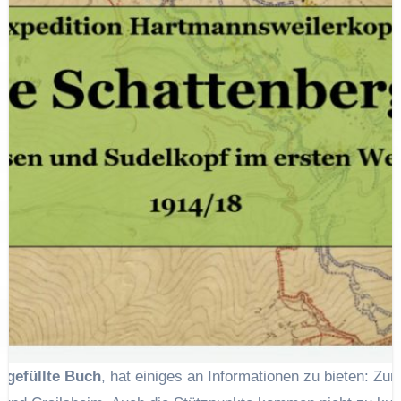
 gefüllte Buch
, hat einiges an Informationen zu bieten: Zu