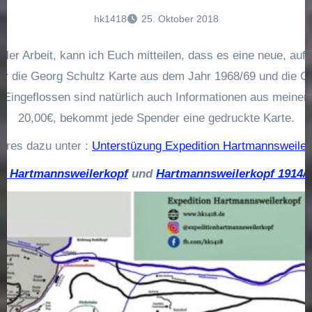
hk1418
25. Oktober 2018
ler Arbeit, kann ich Euch mitteilen, dass es eine neue, auf 
ar die Georg Schultz Karte aus dem Jahr 1968/69 und die GP
ngeflossen sind natürlich auch Informationen aus meinen
20,00€, bekommt jede Spender eine gedruckte Karte.
eres dazu unter :
Unterstüzung Expedition Hartmannsweiler
on Hartmannsweilerkopf
und
Hartmannsweilerkopf 1914/1