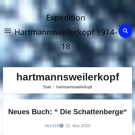
Zum
Inhalt
Expedition
springen
Hartmannsweilerkopf 1914-
18
hartmannsweilerkopf
Start
hartmannsweilerkopf
Neues Buch: “ Die Schattenberge“
hk1418
31. Mai 2020