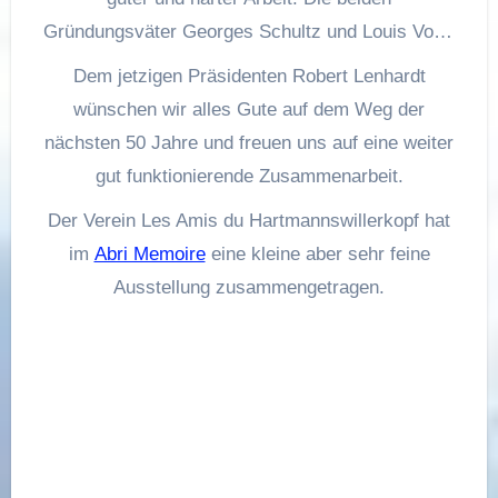
Gründungsväter Georges Schultz und Louis Vogt,
ist zu Verdanken, dass die Überreste bis Heute in
Dem jetzigen Präsidenten Robert Lenhardt
einem guten Zustand sind. Die ehrenamtlichen
wünschen wir alles Gute auf dem Weg der
Arbeiten des Vereines, werden auch von vielen
nächsten 50 Jahre und freuen uns auf eine weiter
Organisationen internationaler Art unterstützt. So
gut funktionierende Zusammenarbeit.
kommen Heute nicht nur Pfadfinder aus Amerika,
Der Verein Les Amis du Hartmannswillerkopf hat
sondern gerade in der Anfangszeit des Vereines,
im
Abri Memoire
eine kleine aber sehr feine
waren es deutsche Reservisten Vereine die dort
Ausstellung zusammengetragen.
die Schaufel in die Hand nahmen. So entstand
auch eine kleine Annäherung zu einer deutsch-
französischen Freundschaft.