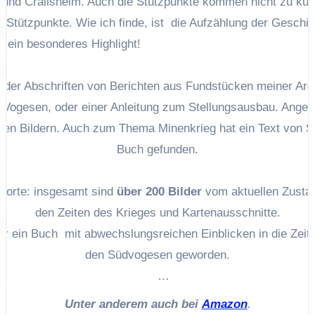
und Crailsheim. Auch die Stützpunkte kommen nicht zu kurz
Stützpunkte. Wie ich finde, ist die Aufzählung der Geschic
n
ein besonderes Highlight!
eder Abschriften von Berichten aus Fundstücken meiner Arch
 Vogesen, oder einer Anleitung zum Stellungsausbau. Angerei
ellen Bildern. Auch zum Thema Minenkrieg hat ein Text von 
Buch gefunden.
Worte: insgesamt sind
über 200 Bilder
vom aktuellen Zustan
den Zeiten des Krieges und Kartenausschnitte.
der ein Buch mit abwechslungsreichen Einblicken in die Zeit 
den Südvogesen geworden.
auft!!! Da ich nicht mit diesem Ansturm rechnen konnte,
Unter anderem auch bei
Amazon
.