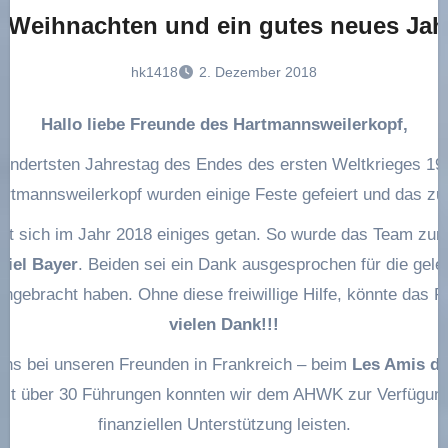
 Weihnachten und ein gutes neues Jah
hk1418
2. Dezember 2018
Hallo liebe Freunde des Hartmannsweilerkopf,
hundertsten Jahrestag des Endes des ersten Weltkrieges 191
rtmannsweilerkopf wurden einige Feste gefeiert und das zu 
at sich im Jahr 2018 einiges getan. So wurde das Team zum
niel Bayer
. Beiden sei ein Dank ausgesprochen für die gelei
eingebracht haben. Ohne diese freiwillige Hilfe, könnte das P
vielen Dank!!!
ns bei unseren Freunden in Frankreich – beim
Les Amis du
eit über 30 Führungen konnten wir dem AHWK zur Verfügung 
finanziellen Unterstützung leisten.