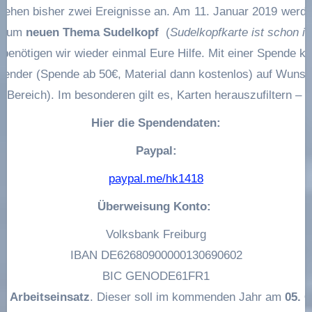
 stehen bisher zwei Ereignisse an. Am
11. Januar 2019
werd
l zum
neuen Thema Sudelkopf
(
Sudelkopfkarte ist schon i
i benötigen wir wieder einmal Eure Hilfe. Mit einer Spende k
pender (Spende ab 50€, Material dann kostenlos) auf Wunsch
en Bereich). Im besonderen gilt es, Karten herauszufiltern – 
Deshalb freuen wir uns über jede Spende!
Hier die Spendendaten:
Paypal:
paypal.me/hk1418
Überweisung Konto:
Volksbank
Freiburg
IBAN DE62680900000130690602
BIC GENODE61FR1
er
Arbeitseinsatz
. Dieser soll im kommenden Jahr am
05. 