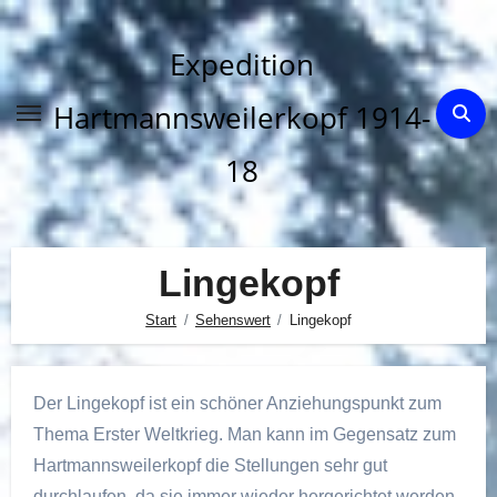
Zum
Inhalt
Expedition
springen
Hartmannsweilerkopf 1914-
18
Lingekopf
Start
Sehenswert
Lingekopf
Der Lingekopf ist ein schöner Anziehungspunkt zum
Thema Erster Weltkrieg. Man kann im Gegensatz zum
Hartmannsweilerkopf die Stellungen sehr gut
durchlaufen, da sie immer wieder hergerichtet werden.