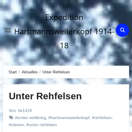
Zum
Inhalt
Expedition
springen
Hartmannsweilerkopf 1914-
18
Start
Aktuelles
Unter Rehfelsen
Unter Rehfelsen
Von
hk1418
#erster weltkrieg
,
#hartmannsweilerkopf
,
#rehfelsen
,
#ulanen
,
#unter rehfelsen