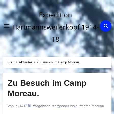
Zum
Inhalt
Expedition
springen
Hartmannsweilerkopf 1914-
18
Start
Aktuelles
Zu Besuch im Camp Moreau.
Zu Besuch im Camp
Moreau.
Von
hk1418
#argonnen
,
#argonner wald
,
#camp moreau