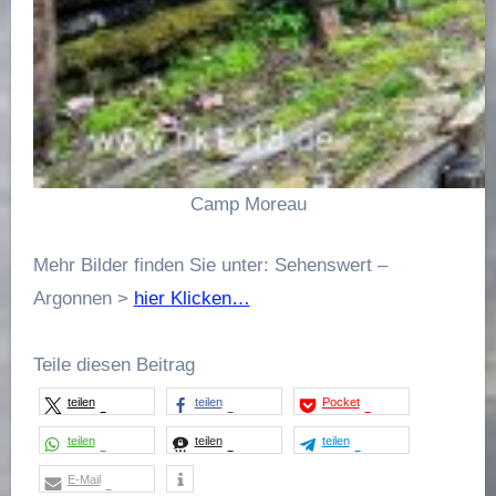
Camp Moreau
Mehr Bilder finden Sie unter: Sehenswert –
Argonnen >
hier Klicken…
Teile diesen Beitrag
teilen
teilen
Pocket
teilen
teilen
teilen
E-Mail