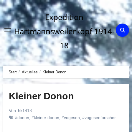
Zum
Inhalt
Expedition
springen
Hartmannsweilerkopf 1914-
18
Start
Aktuelles
Kleiner Donon
Kleiner Donon
Von
hk1418
#donon
,
#kleiner donon
,
#vogesen
,
#vogesenforscher