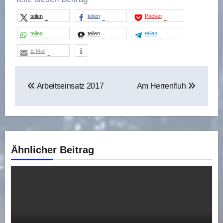
teilen
teilen
Pocket
teilen
teilen
teilen
E-Mail
Beitragsnavigation
Arbeitseinsatz 2017
Am Herrenfluh
Ähnlicher Beitrag