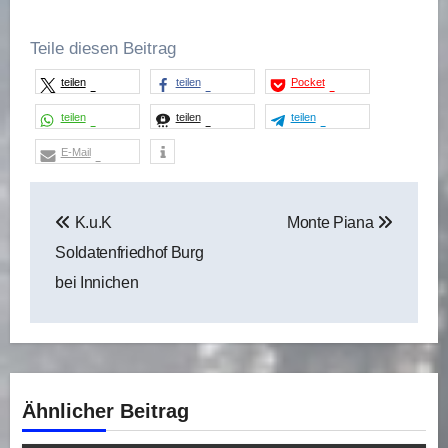
Teile diesen Beitrag
teilen
teilen
Pocket
teilen
teilen
teilen
E-Mail
Beitragsnavigation
K.u.K
Monte Piana
Soldatenfriedhof Burg
bei Innichen
Ähnlicher Beitrag