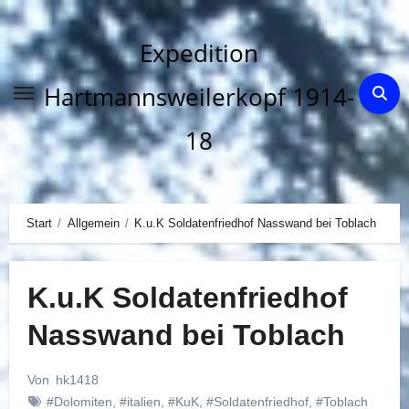
Zum
Inhalt
Expedition
springen
Hartmannsweilerkopf 1914-
18
Start
Allgemein
K.u.K Soldatenfriedhof Nasswand bei Toblach
K.u.K Soldatenfriedhof
Nasswand bei Toblach
Von
hk1418
#Dolomiten
,
#italien
,
#KuK
,
#Soldatenfriedhof
,
#Toblach