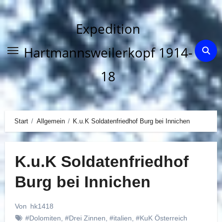
Zum
Inhalt
Expedition
springen
Hartmannsweilerkopf 1914-
18
Start
Allgemein
K.u.K Soldatenfriedhof Burg bei Innichen
K.u.K Soldatenfriedhof
Burg bei Innichen
Von
hk1418
#Dolomiten
,
#Drei Zinnen
,
#italien
,
#KuK Österreich