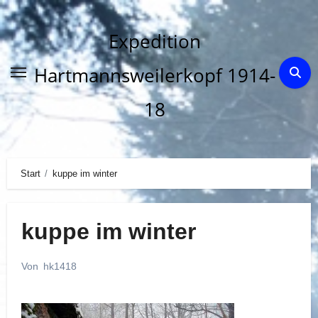
Zum
Inhalt
Expedition
springen
Hartmannsweilerkopf 1914-
18
Start
kuppe im winter
kuppe im winter
Von
hk1418