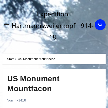
Zum
Inhalt
Expedition
springen
Hartmannsweilerkopf 1914-
18
Start
US Monument Mountfacon
US Monument
Mountfacon
Von
hk1418