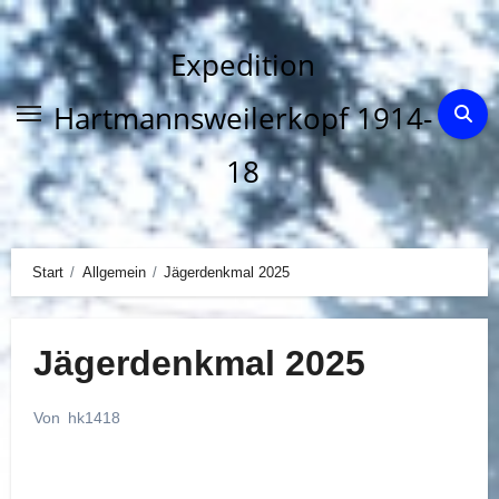
Zum
Inhalt
Expedition
springen
Hartmannsweilerkopf 1914-
18
Start
Allgemein
Jägerdenkmal 2025
Jägerdenkmal 2025
Von
hk1418